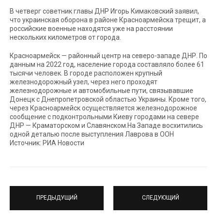
В четверг советник главы ДНР Игорь Кимаковский заявил,
что украинская оборона в районе Красноармейска трещит, а
российские военные находятся уже на расстоянии
нескольких километров от города.
Красноармейск — районный центр на северо-западе ДНР. По
данным на 2022 год, население города составляло более 61
тысячи человек. В городе расположен крупный
железнодорожный узел, через него проходят
железнодорожные и автомобильные пути, связывавшие
Донецк с Днепропетровской областью Украины. Кроме того,
через Красноармейск осуществляется железнодорожное
сообщение с подконтрольными Киеву городами на севере
ДНР — Краматорском и Славянском.На Западе восхитились
одной деталью после выступления Лаврова в ООН
Источник: РИА Новости
ПРЕДЫДУЩИЙ
СЛЕДУЮЩИЙ