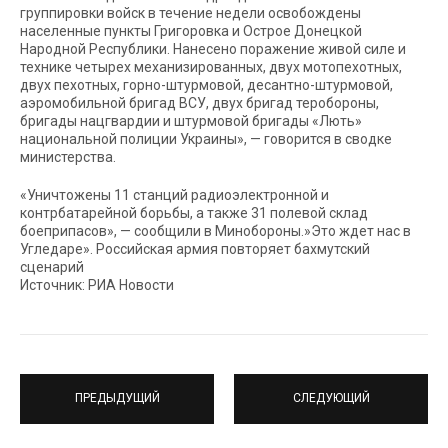
группировки войск в течение недели освобождены
населенные пункты Григоровка и Острое Донецкой
Народной Республики. Нанесено поражение живой силе и
технике четырех механизированных, двух мотопехотных,
двух пехотных, горно-штурмовой, десантно-штурмовой,
аэромобильной бригад ВСУ, двух бригад теробороны,
бригады нацгвардии и штурмовой бригады «Лють»
национальной полиции Украины», — говорится в сводке
министерства.
«Уничтожены 11 станций радиоэлектронной и
контрбатарейной борьбы, а также 31 полевой склад
боеприпасов», — сообщили в Минобороны.»Это ждет нас в
Угледаре». Российская армия повторяет бахмутский
сценарий
Источник: РИА Новости
ПРЕДЫДУЩИЙ
СЛЕДУЮЩИЙ