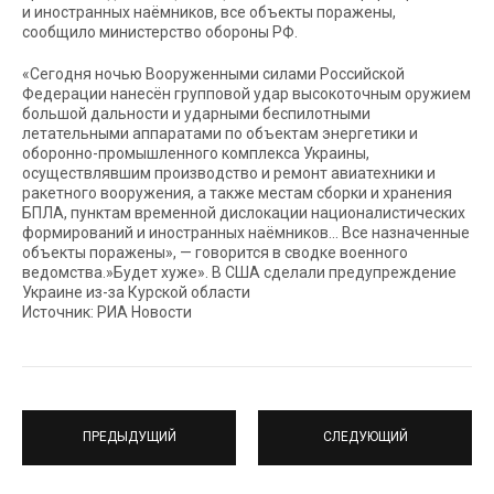
и иностранных наёмников, все объекты поражены,
сообщило министерство обороны РФ.
«Сегодня ночью Вооруженными силами Российской
Федерации нанесён групповой удар высокоточным оружием
большой дальности и ударными беспилотными
летательными аппаратами по объектам энергетики и
оборонно-промышленного комплекса Украины,
осуществлявшим производство и ремонт авиатехники и
ракетного вооружения, а также местам сборки и хранения
БПЛА, пунктам временной дислокации националистических
формирований и иностранных наёмников… Все назначенные
объекты поражены», — говорится в сводке военного
ведомства.»Будет хуже». В США сделали предупреждение
Украине из-за Курской области
Источник: РИА Новости
ПРЕДЫДУЩИЙ
СЛЕДУЮЩИЙ