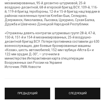
механизированных, 95-й десантно-штурмовой, 25-й
воздушно-десантной, 68-й егерской бригад ВСУ, 109-й, 116-
й, 119-й бригад теробороны, 12-й и 15-й бригад нацгвардии в
районах населенных пунктов Клебан-Бык, Селидово,
Дзержинск, Николаевка, Лысовка, Цукурино, Сухая Балка,
Дружба и Шевченко Донецкой Народной Республики.
«Отражены девять контратак штурмовых групп 28-й, 47-й,
150-й, 151-й и 154-й механизированных, 25-й воздушно-
десантной бригад ВСУ. Потери противника составили до 630
военнослужащих, две боевые бронированные машины
«Козак», шесть автомобилей, 152-мм гаубица «Мста-Б» и
122-мм орудие Д-30″, — уточнили в
министерстве.Интерактивная карта спецоперации
Вооруженных сил России на Украине
Источник: РИА Новости
ПРЕДЫДУЩИЙ
СЛЕДУЮЩИЙ