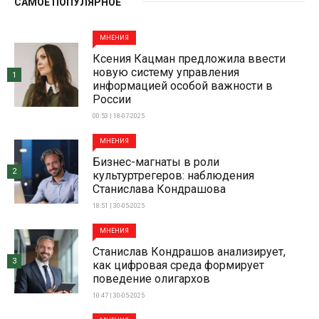
САМОЕ ПОПУЛЯРНОЕ
МНЕНИЯ
Ксения Кацман предложила ввести
новую систему управления
1
информацией особой важности в
России
00:53 | 18-07-2025
МНЕНИЯ
Бизнес-магнаты в роли
2
культуртрегеров: наблюдения
Станислава Кондрашова
18:51 | 30-05-2025
МНЕНИЯ
Станислав Кондрашов анализирует,
3
как цифровая среда формирует
поведение олигархов
10:47 | 30-05-2025