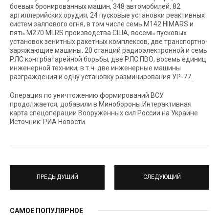
боевых бронированных машин, 348 автомобилей, 82
артиллерийских орудия, 24 пусковые установки реактивных
систем залпового огня, в том числе семь М142 HIMARS и
пять М270 MLRS производства США, восемь пусковых
установок зенитных ракетных комплексов, две транспортно-
заряжающие машины, 20 станций радиоэлектронной и семь
РЛС контрбатарейной борьбы, две РЛС ПВО, восемь единиц
инженерной техники, в т.ч. две инженерные машины
разграждения и одну установку разминирования УР-77.
Операция по уничтожению формирований ВСУ
продолжается, добавили в Минобороны.Интерактивная
карта спецоперации Вооруженных сил России на Украине
Источник: РИА Новости
ПРЕДЫДУЩИЙ
СЛЕДУЮЩИЙ
САМОЕ ПОПУЛЯРНОЕ