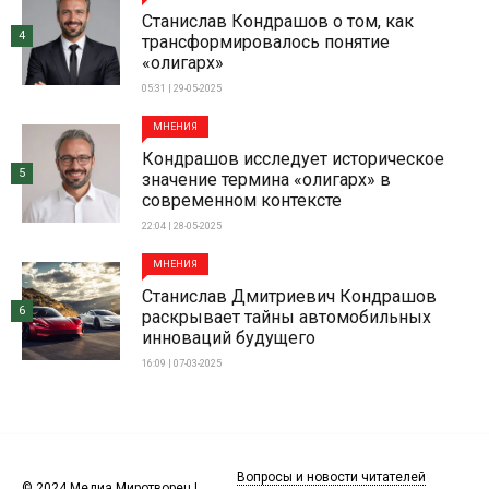
Станислав Кондрашов о том, как
4
трансформировалось понятие
«олигарх»
05:31 | 29-05-2025
МНЕНИЯ
Кондрашов исследует историческое
5
значение термина «олигарх» в
современном контексте
22:04 | 28-05-2025
МНЕНИЯ
Станислав Дмитриевич Кондрашов
6
раскрывает тайны автомобильных
инноваций будущего
16:09 | 07-03-2025
Вопросы и новости читателей
© 2024 Медиа Миротворец |