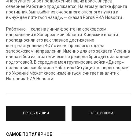
«Поступательное продвижение наших войск вперед
севернее Работино продолжается. На этом участке фронта
противник был выбит из очередного опорного пункта и
вынужден пятиться назад», — сказал Рогов РИА Новости.
Работино — село на линии фронта на ореховском
направлении в Запорожской области. Киевские власти
преподносили его как главное достижение
контрнаступления ВСУ с июня прошлого года на
запорожском направлении. Именно для его захвата Украина
ввела в бой из стратегического резерва бригады с западной
подготовкой. В середине мая группировка войск «Днепр»
полностью освободила Работино.Ситуация по переговорам
по Украине может скоро измениться, считает аналитик
Источник: РИА Новости
ПРЕДЫДУЩИЙ
СЛЕДУЮЩИЙ
САМОЕ ПОПУЛЯРНОЕ