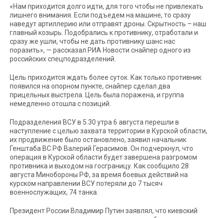
«Нам приходится долго идти, для того чтобы не привлекать
лишнего внимания. Если подъедем на машине, то сразу
наведут артиллерию или отправят дроны. Скрытность – наш
главный козырь. Подобрались к противнику, отработали и
сразу же ушли, чтобы не дать противнику шанс нас
поразить», — рассказал РИА Новости снайпер одного из
российских спецподразделений.
Цель приходится ждать более суток. Как только противник
появился на опорном пункте, снайпер сделал два
прицельных выстрела. Цель была поражена, и группа
немедленно отошла с позиций.
Подразделения ВСУ в 5.30 утра 6 августа перешли в
наступление с целью захвата территории в Курской области,
их продвижение было остановлено, заявил начальник
Генштаба ВС РФ Валерий Герасимов. Он подчеркнул, что
операция в Курской области будет завершена разгромом
противника и выходом на госграницу. Как сообщило 28
августа Минобороны РФ, за время боевых действий на
курском направлении ВСУ потеряли до 7 тысяч
военнослужащих, 74 танка.
Президент России Владимир Путин заявлял, что киевский