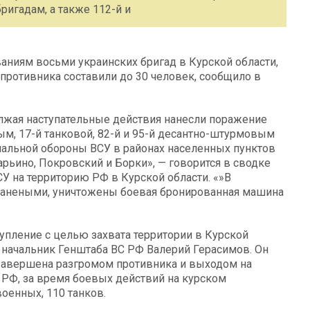
ригадам, а также 112-й и
ниям восьми украинских бригад в Курской области,
и противника составили до 30 человек, сообщило в
лжая наступательные действия нанесли поражение
ым, 17-й танковой, 82-й и 95-й десантно-штурмовым
риальной обороны ВСУ в районах населенных пунктов
ьино, Покровский и Борки», — говорится в сводке
У на территорию РФ в Курской области. «»В
 ранеными, уничтожены боевая бронированная машина
тупление с целью захвата территории в Курской
л начальник Генштаба ВС РФ Валерий Герасимов. Он
т завершена разгромом противника и выходом на
 РФ, за время боевых действий на курском
оенных, 110 танков.