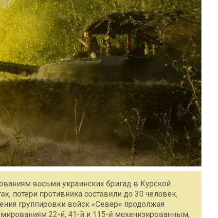
ованиям восьми украинских бригад в Курской
так, потери противника составили до 30 человек,
ения группировки войск «Север» продолжая
мированиям 22-й, 41-й и 115-й механизированным,