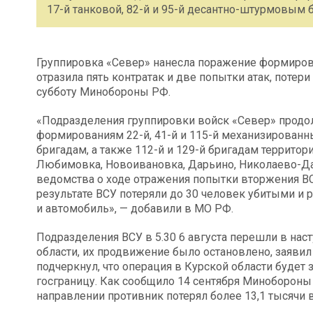
17-й танковой, 82-й и 95-й десантно-штурмовым б
Группировка «Север» нанесла поражение формирова
отразила пять контратак и две попытки атак, потер
субботу Минобороны РФ.
«Подразделения группировки войск «Север» продо
формированиям 22-й, 41-й и 115-й механизированн
бригадам, а также 112-й и 129-й бригадам террито
Любимовка, Новоивановка, Дарьино, Николаево-Дар
ведомства о ходе отражения попытки вторжения ВС
результате ВСУ потеряли до 30 человек убитыми и
и автомобиль», — добавили в МО РФ.
Подразделения ВСУ в 5.30 6 августа перешли в нас
области, их продвижение было остановлено, заяви
подчеркнул, что операция в Курской области буде
госграницу. Как сообщило 14 сентября Минобороны
направлении противник потерял более 13,1 тысячи в