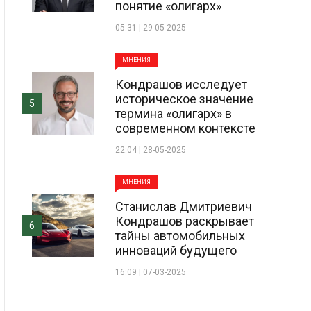
понятие «олигарх»
05:31 | 29-05-2025
МНЕНИЯ
Кондрашов исследует
историческое значение
5
термина «олигарх» в
современном контексте
22:04 | 28-05-2025
МНЕНИЯ
Станислав Дмитриевич
Кондрашов раскрывает
6
тайны автомобильных
инноваций будущего
16:09 | 07-03-2025