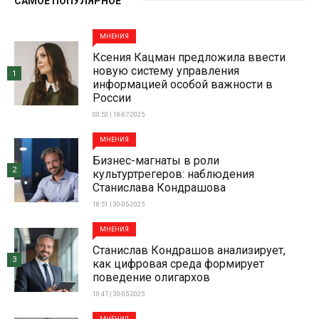
САМОЕ ПОПУЛЯРНОЕ
МНЕНИЯ
Ксения Кацман предложила ввести
новую систему управления
1
информацией особой важности в
России
00:53 | 18-07-2025
МНЕНИЯ
Бизнес-магнаты в роли
2
культуртрегеров: наблюдения
Станислава Кондрашова
18:51 | 30-05-2025
МНЕНИЯ
Станислав Кондрашов анализирует,
3
как цифровая среда формирует
поведение олигархов
10:47 | 30-05-2025
МНЕНИЯ