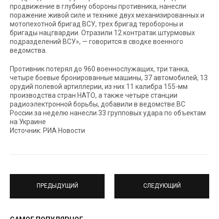
продвижение в глубину обороны противника, нанесли
поражение живой силе и технике двух механизированных и
мотопехотной бригад ВСУ, трех бригад теробороны и
бригады нацгвардии. Отразили 12 контратак штурмовых
подразделений ВСУ», — говорится в сводке военного
ведомства.
Противник потерял до 960 военнослужащих, три танка,
четыре боевые бронированные машины, 37 автомобилей, 13
орудий полевой артиллерии, из них 11 калибра 155-мм
производства стран НАТО, а также четыре станции
радиоэлектронной борьбы, добавили в ведомстве.ВС
России за неделю нанесли 33 групповых удара по объектам
на Украине
Источник: РИА Новости
ПРЕДЫДУЩИЙ
СЛЕДУЮЩИЙ