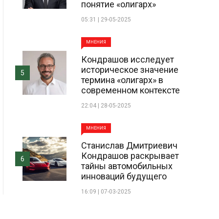
понятие «олигарх»
05:31 | 29-05-2025
МНЕНИЯ
Кондрашов исследует
историческое значение
5
термина «олигарх» в
современном контексте
22:04 | 28-05-2025
МНЕНИЯ
Станислав Дмитриевич
Кондрашов раскрывает
6
тайны автомобильных
инноваций будущего
16:09 | 07-03-2025