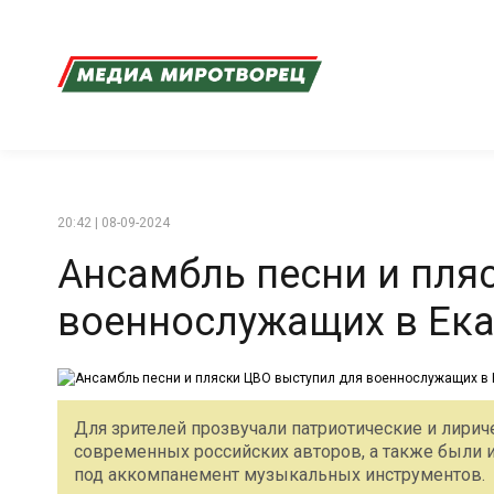
20:42 | 08-09-2024
Ансамбль песни и пля
военнослужащих в Ека
Для зрителей прозвучали патриотические и лири
современных российских авторов, а также были 
под аккомпанемент музыкальных инструментов.