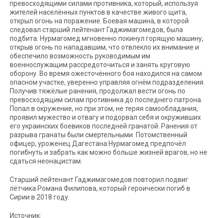
превосходящими силами противника, который, используя
жителей населённых пунктов в качестве живого щита,
открыл огонь на поражение. Боевая машина, в которой
следовал старший лейтенант Гаджимагомедов, была
подбита. Нурмагомед мгновенно покинул горящую машину,
открыв огонь по нападавшим, что отвлекло их внимание и
обеспечило возможность руководимым им
военнослужащим рассредоточиться и занять круговую
оборону. Во время ожесточённого боя находился на самом
опасном участке, уверенно управляя огнём подразделения.
Получив тяжёлые ранения, продолжал вести огонь по
превосходящим силам противника до последнего патрона.
Попал в окружение, но при этом, не теряя самообладания,
проявил мужество и отвагу и подорвал себя и окруживших
его украинских боевиков последней гранатой. Ранения от
разрыва гранаты были смертельными. Потомственный
офицер, уроженец Дагестана Нурмагомед предпочёл
погибнуть и забрать как можно больше жизней врагов, но не
сдаться неонацистам.
Старший лейтенант Гаджимагомедов повторил подвиг
лётчика Романа Филипова, который героически погиб в
Сирии в 2018 году.
Источник: