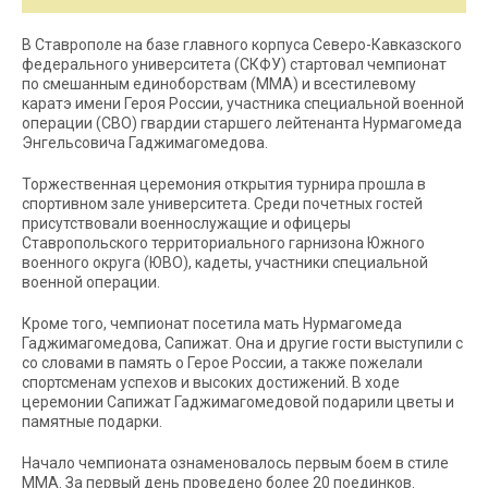
В Ставрополе на базе главного корпуса Северо-Кавказского
федерального университета (СКФУ) стартовал чемпионат
по смешанным единоборствам (ММА) и всестилевому
каратэ имени Героя России, участника специальной военной
операции (СВО) гвардии старшего лейтенанта Нурмагомеда
Энгельсовича Гаджимагомедова.
Торжественная церемония открытия турнира прошла в
спортивном зале университета. Среди почетных гостей
присутствовали военнослужащие и офицеры
Ставропольского территориального гарнизона Южного
военного округа (ЮВО), кадеты, участники специальной
военной операции.
Кроме того, чемпионат посетила мать Нурмагомеда
Гаджимагомедова, Сапижат. Она и другие гости выступили с
со словами в память о Герое России, а также пожелали
спортсменам успехов и высоких достижений. В ходе
церемонии Сапижат Гаджимагомедовой подарили цветы и
памятные подарки.
Начало чемпионата ознаменовалось первым боем в стиле
ММА. За первый день проведено более 20 поединков.