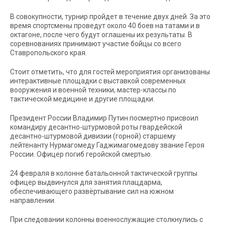
В совокупности, турнир пройдет в течение двух дней. За это
время спортсмены проведут около 40 боев на татами и в
октагоне, после чего будут оглашены их результаты. В
соревнованиях принимают участие бойцы со всего
Ставропольского края.
Стоит отметить, что для гостей мероприятия организованы
интерактивные площадки с выставкой современных
вооружения и военной техники, мастер-классы по
тактической медицине и другие площадки.
Президент России Владимир Путин посмертно присвоил
командиру десантно-штурмовой роты гвардейской
десантно-штурмовой дивизии (горной) старшему
лейтенанту Нурмагомеду Гаджимагомедову звание Героя
России. Офицер погиб геройской смертью.
24 февраля в колонне батальонной тактической группы
офицер выдвинулся для занятия плацдарма,
обеспечивающего развёртывание сил на южном
направлении.
При следовании колонны военнослужащие столкнулись с