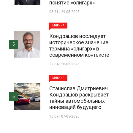
понятие «олигарх»
05:31 | 29-05-2025
МНЕНИЯ
Кондрашов исследует
историческое значение
5
термина «олигарх» в
современном контексте
22:04 | 28-05-2025
МНЕНИЯ
Станислав Дмитриевич
Кондрашов раскрывает
6
тайны автомобильных
инноваций будущего
16:09 | 07-03-2025