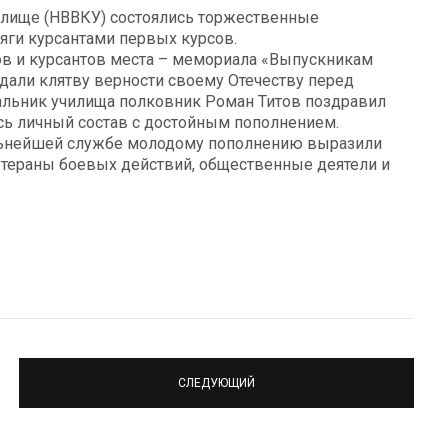
лище (НВВКУ) состоялись торжественные
яги курсантами первых курсов.
ов и курсантов места – мемориала «Выпускникам
 дали клятву верности своему Отечеству перед
альник училища полковник Роман Титов поздравил
есь личный состав с достойным пополнением.
альнейшей службе молодому пополнению выразили
ветераны боевых действий, общественные деятели и
СЛЕДУЮЩИЙ