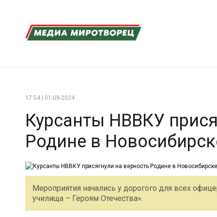
17:54 | 01-09-2024
Курсанты НВВКУ прися
Родине в Новосибирск
Мероприятия начались у дорогого для всех офиц
училища – Героям Отечества».