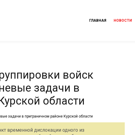
ГЛАВНАЯ
НОВОСТИ
группировки войск
невые задачи в
Курской области
нкт временной дислокации одного из