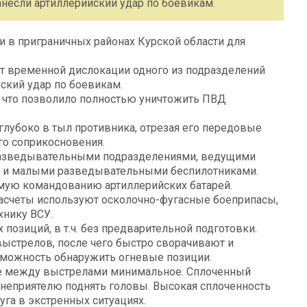
анесли артиллерийский удар по боевикам.
 в приграничных районах Курской области для
 временной дислокации одного из подразделений
йский удар по боевикам.
, что позволило полностью уничтожить ПВД
глубоко в тыл противника, отрезая его передовые
го соприкосновения.
 разведывательными подразделениями, ведущими
 и малыми разведывательными беспилотниками.
мую командованию артиллерийских батарей.
расчеты используют осколочно-фугасные боеприпасы,
хнику ВСУ.
позиций, в т.ч. без предварительной подготовки.
ыстрелов, после чего быстро сворачивают и
зможность обнаружить огневые позиции.
е между выстрелами минимальное. Сплоченный
 неприятелю поднять головы. Высокая сплоченность
уга в экстренных ситуациях.