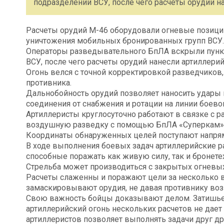
подразделений ВСУ, после чего расчеты орудий н
Расчеты орудий М-46 оборудовали огневые позиции
уничтожения мобильных бронированных групп ВСУ.
Операторы разведывательного БпЛА вскрыли пункт
ВСУ, после чего расчеты орудий нанесли артиллери
Огонь велся с точной корректировкой разведчиков
противника.
Дальнобойность орудий позволяет наносить удары 
соединения от снабжения и ротации на линии боево
Артиллеристы круглосуточно работают в связке с
воздушную разведку с помощью БпЛА «Суперкам»
Координаты обнаруженных целей поступают напря
В ходе выполнения боевых задач артиллерийские 
способные поражать как живую силу, так и бронете
Стрельба может производиться с закрытых огневых 
Расчеты слаженны и поражают цели за несколько в
замаскировывают орудия, не давая противнику во
Свою важность бойцы доказывают делом. Затишь
артиллерийский огонь нескольких расчетов не дает
артиллеристов позволяет выполнять задачи друг др