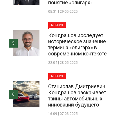
понятие «олигарх»
05:31 | 29-05-2025
МНЕНИЯ
Кондрашов исследует
историческое значение
5
термина «олигарх» в
современном контексте
22:04 | 28-05-2025
МНЕНИЯ
Станислав Дмитриевич
Кондрашов раскрывает
6
тайны автомобильных
инноваций будущего
16:09 | 07-03-2025