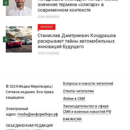
5
значение термина «олигарх» в
современном контексте
22:04 | 28-05-2025
МНЕНИЯ
Станислав Дмитриевич Кондрашов
6
раскрывает тайны автомобильных
инноваций будущего
16:09 | 07-03-2025
Вопросы и новости читателей
© 2024 Медиа Миротворец |
Ответы читателям
Сетевое издание. Все права
защищены.
Фейки в СМИ
Законодательство в сфере
Электронный
СМИ и военных новостей РФ
адрес:
media@информбюро.рф
ВАКАНСИИ
ОБЪЕДИНЕННАЯ РЕДАКЦИЯ