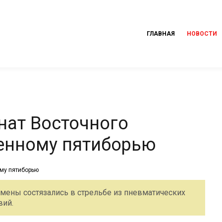
ГЛАВНАЯ
НОВОСТИ
нат Восточного
оенному пятиборью
смены состязались в стрельбе из пневматических
вий.