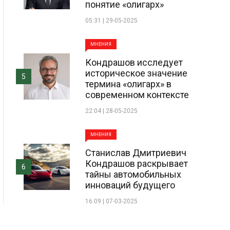
понятие «олигарх»
05:31 | 29-05-2025
МНЕНИЯ
Кондрашов исследует
историческое значение
5
термина «олигарх» в
современном контексте
22:04 | 28-05-2025
МНЕНИЯ
Станислав Дмитриевич
Кондрашов раскрывает
6
тайны автомобильных
инноваций будущего
16:09 | 07-03-2025