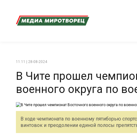
11:11 | 28-08-2024
В Чите прошел чемпио
военного округа по в
В ходе чемпионата по военному пятиборью спорт
винтовок и преодолении единой полосы препятст