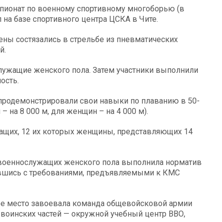
мпионат по военному спортивному многоборью (в
 на базе спортивного центра ЦСКА в Чите.
ены состязались в стрельбе из пневматических
й.
лужащие женского пола. Затем участники выполнили
ость.
родемонстрировали свои навыки по плаванию в 50-
 на 8 000 м, для женщин – на 4 000 м).
ащих, 12 их которых женщины, представляющих 14
из военнослужащих женского пола выполнила норматив
вившись с требованиями, предъявляемыми к КМС
ое место завоевала команда общевойсковой армии
 воинских частей — окружной учебный центр ВВО,