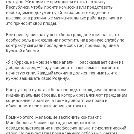
граждан. Жителям не приходится ехать в столицу
Республики, чтобы пройти комиссии или представить
необходимые документы. Специалисты ежедневно
выезжают в различные муниципальные районы региона и
это приносит свои плоды.
Все пришедшие на пункт отбора граждане отмечают, что
особую роль в их желании поступить на военную службу по
контракту сыграли последние события, произошедшие в
Курской области.
«Я с Курска, на мою землю напали, — рассказывает один из
добровольцев, — Я иду защищать свою землю, выгонять
нечистую силу. Каждый мужчина должен понимать, что
нужно защищать свою Родину».
Инструктора пункта отбора проводят с каждым кандидатом
индивидуальные беседы, в которых разъясняют гражданам
социальные гарантии, а также доводят им права и
обязанности при заключении контракта.
Помимо этого, желающие заключить контракт с
Минобороны России, проходят медицинское
освидетельствование и профессионально-психологический
отбор. По результатам проведенного отбора и с учетом