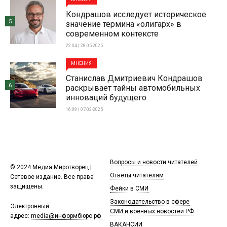
Кондрашов исследует историческое
5
значение термина «олигарх» в
современном контексте
22:04 | 28-05-2025
МНЕНИЯ
Станислав Дмитриевич Кондрашов
6
раскрывает тайны автомобильных
инноваций будущего
16:09 | 07-03-2025
Вопросы и новости читателей
© 2024 Медиа Миротворец |
Ответы читателям
Сетевое издание. Все права
защищены.
Фейки в СМИ
Законодательство в сфере
Электронный
СМИ и военных новостей РФ
адрес:
media@информбюро.рф
ВАКАНСИИ