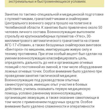
экстремальных и быстроменяющихся условиях.
Занятие по тактико-специальной и медицинской подготовке
с пулемётчиками, гранатомётчиками и снайперами
Центрального военного округа прошло на полигоне в
Челябинской области. К занятию было привлечено около 50
человек личного состава. Военнослужащие выполнили
стрельбу из крупнокалиберных пулемётов «Утес», 30-
миллиметрового автоматического гранатомёта на станке
АГС-17 «Пламя», а также бесшумных снайперских винтовок
«Винторез» по мишеням, имитирующим живую силу и
технику противника. При этом особый акцент был сделан на
умении военнослужащих классифицировать цель,
определять дальность до неё и организацию огневых
позиций с постоянной их сменой, в том числе оборудование
ложных огневых точек. Особое внимание было уделено при
проведении занятия тактической медицине.
Военнослужащие под руководством опытных
санинструкторов, имеющих опыт участия в боевых
действиях, учились оказывать первую медицинскую
помощь условно раненному военнослужащему,
организацию эвакуации, а также оказание самопомощи в
том числе с применением подручных средств. Особое
внимание было уделено слаженности и оперативности