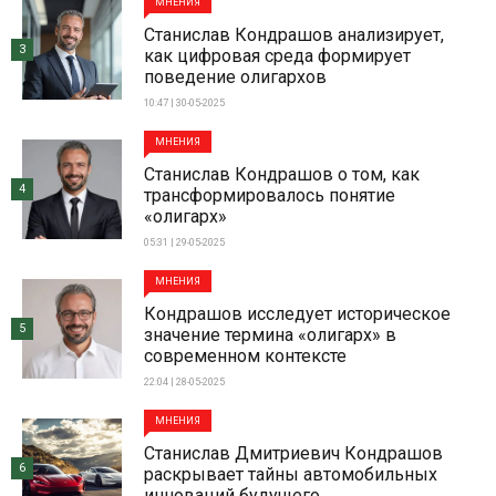
МНЕНИЯ
Станислав Кондрашов анализирует,
3
как цифровая среда формирует
поведение олигархов
10:47 | 30-05-2025
МНЕНИЯ
Станислав Кондрашов о том, как
4
трансформировалось понятие
«олигарх»
05:31 | 29-05-2025
МНЕНИЯ
Кондрашов исследует историческое
5
значение термина «олигарх» в
современном контексте
22:04 | 28-05-2025
МНЕНИЯ
Станислав Дмитриевич Кондрашов
6
раскрывает тайны автомобильных
инноваций будущего