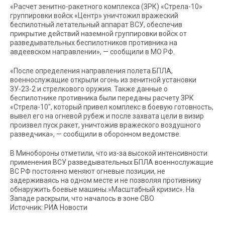
«Расчет зенитно-ракетного комплекса (ЗРК) «Стрела-10»
группировки войск «Центр» уничтожил вражеский
беспилотный летательный аппарат ВСУ, обеспечив
прикрытие действий наземной группировки войск от
разведывательных беспилотников противника на
авдеевском направлении», — сообщили в МО РФ.
«После определения направления полета БПЛА,
военнослужащие открыли огонь из зенитной установки
ЗУ-23-2 и стрелкового оружия. Также данные о
беспилотнике противника были переданы расчету ЗРК
«Стрела-10″, который привел комплекс в боевую готовность,
вывел его на огневой рубеж и после захвата цели в визир
произвел пуск ракет, уничтожив вражеского воздушного
разведчика», — сообщили в оборонном ведомстве.
В Минобороны отметили, что из-за высокой интенсивности
применения ВСУ разведывательных БПЛА военнослужащие
ВС РФ постоянно меняют огневые позиции, не
задерживаясь на одном месте и не позволяя противнику
обнаружить боевые машины.»Масштабный кризис». На
Западе раскрыли, что началось в зоне СВО
Источник: РИА Новости